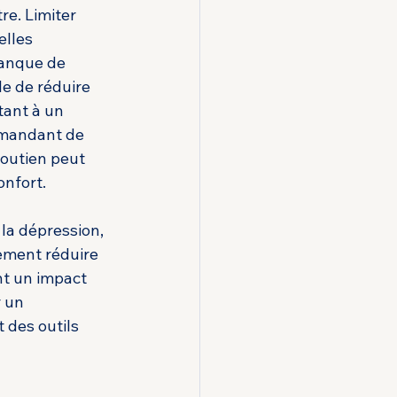
re. Limiter 
lles 
manque de 
le de réduire 
tant à un 
emandant de 
soutien peut 
onfort.
 la dépression, 
ement réduire 
nt un impact 
 un 
des outils 