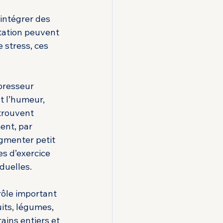
intégrer des 
tation peuvent 
 stress, ces 
presseur 
t l’humeur, 
trouvent 
ent, par 
gmenter petit 
es d’exercice 
duelles.
rôle important 
its, légumes, 
ains entiers et 