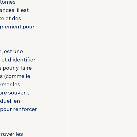
ptômes 
nces, il est 
ce et des 
agnement pour 
, est une 
t d’identifier 
 pour y faire 
es (comme le 
rmer les 
ore souvent 
duel, en 
pour renforcer 
raver les 