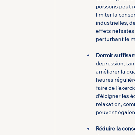
poissons peut r
limiter la cons
industrielles, d
effets néfastes
perturbant le mi
Dormir suffis
dépression, tan
améliorer la qua
heures régulière
faire de l’exerc
d’éloigner les 
relaxation, com
peuvent égaleme
Réduire la cons