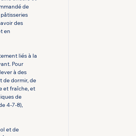
commandé de 
pâtisseries 
 avoir des 
t en 
ement liés à la 
ant. Pour 
lever à des 
t de dormir, de 
et fraîche, et 
iques de 
e 4-7-8), 
ol et de 