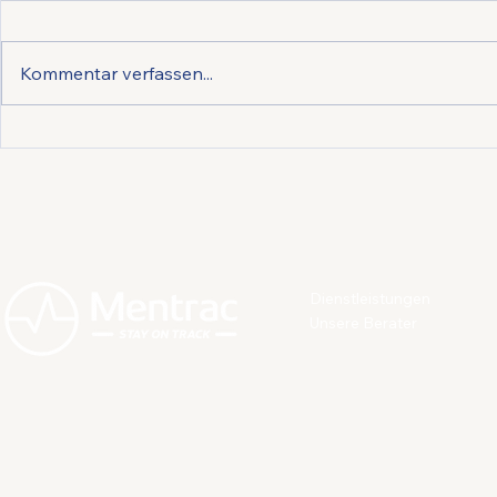
Kommentar verfassen...
Erkennen Sie Burnout, wenn
Wie Untern
Sie es sehen?
Stress am A
reduzieren 
Engagement
Mitarbeiten
können
Dienstleistungen
Unsere Berater