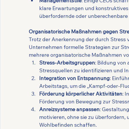
Managementstile
: Einige CEOs scha
klare Erwartungen und konstruktives
überfordernde oder unberechenbare 
Organisatorische Maßnahmen gegen Str
Trotz der Anerkennung der durch Stress 
Unternehmen formelle Strategien zur Stre
mehrere organisatorische Maßnahmen vo
Stress-Arbeitsgruppen
: Bildung von
Stressquellen zu identifizieren und 
Integration von Entspannung
: Einfü
Arbeitstags, um die „Kampf-oder-Flu
Förderung körperlicher Aktivitäten
: 
Förderung von Bewegung zur Stressr
Anreizsysteme anpassen
: Gestaltun
motivieren, ohne sie zu überfordern,
Wohlbefinden schaffen.