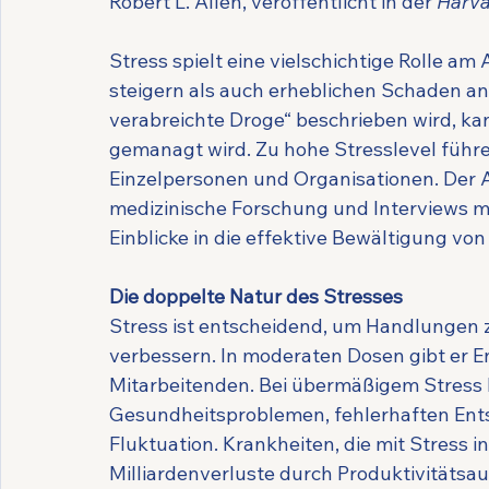
Robert L. Allen, veröffentlicht in der 
Harva
Stress spielt eine vielschichtige Rolle am
steigern als auch erheblichen Schaden anri
verabreichte Droge“ beschrieben wird, kan
gemanagt wird. Zu hohe Stresslevel führ
Einzelpersonen und Organisationen. Der Ar
medizinische Forschung und Interviews mi
Einblicke in die effektive Bewältigung von
Die doppelte Natur des Stresses
Stress ist entscheidend, um Handlungen z
verbessern. In moderaten Dosen gibt er Ene
Mitarbeitenden. Bei übermäßigem Stress h
Gesundheitsproblemen, fehlerhaften Ents
Fluktuation. Krankheiten, die mit Stress i
Milliardenverluste durch Produktivitätsau