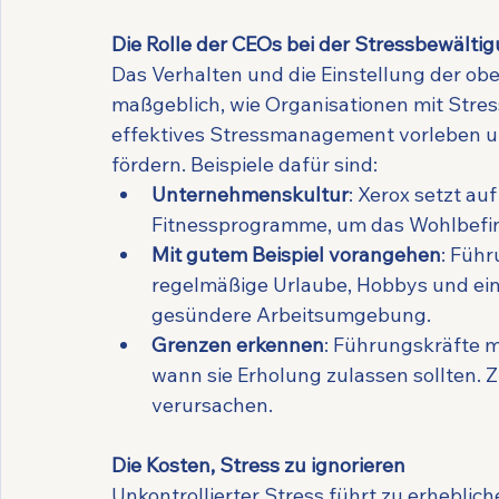
Die Rolle der CEOs bei der Stressbewälti
Das Verhalten und die Einstellung der ob
maßgeblich, wie Organisationen mit Stre
effektives Stressmanagement vorleben u
fördern. Beispiele dafür sind:
Unternehmenskultur
: Xerox setzt au
Fitnessprogramme, um das Wohlbefin
Mit gutem Beispiel vorangehen
: Führ
regelmäßige Urlaube, Hobbys und eine
gesündere Arbeitsumgebung.
Grenzen erkennen
: Führungskräfte m
wann sie Erholung zulassen sollten. 
verursachen.
Die Kosten, Stress zu ignorieren
Unkontrollierter Stress führt zu erheblich